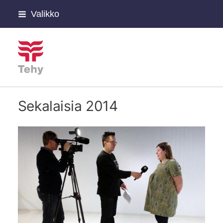
Siirry
Valikko
sivun
sisältöön
Tehyn Päijät-Hämeen hyvi
Sekalaisia 2014