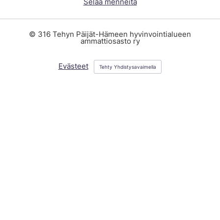
Selaa menneitä
©
316 Tehyn Päijät-Hämeen hyvinvointialueen
ammattiosasto ry
Evästeet
Tehty Yhdistysavaimella