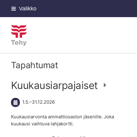
Siirry
Valikko
sivun
sisältöön
Tehyn Päijät-Hämeen hyvi
Tapahtumat
Kuukausiarpajaiset
1.5.
–
31.12.2026
Kuukausiarvonta ammattiosaston jäsenille. Joka
kuukausi vaihtuva lahjakortti.