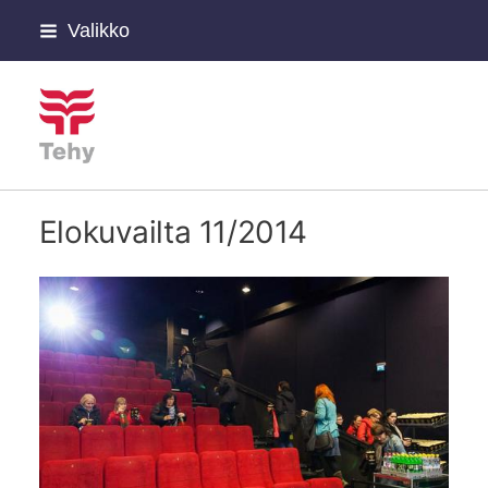
Siirry
Valikko
sivun
sisältöön
Tehyn Päijät-Hämeen hyvi
Elokuvailta 11/2014